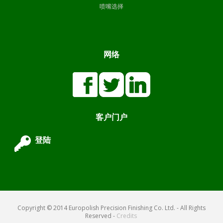
喷嘴选择
网络
客户门户
登陆
Copyright © 2014 Europolish Precision Finishing Co. Ltd. - All Rights
Reserved -
Credits