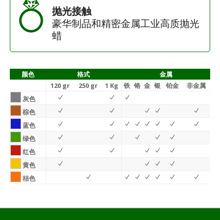
抛光接触
豪华制品和精密金属工业高质抛光
蜡
颜色
格式
金属
120 gr
250 gr
1 Kg
铁
铬
金
银
铂金
非金属
灰色
棕色
蓝色
绿色
红色
黄色
桔色