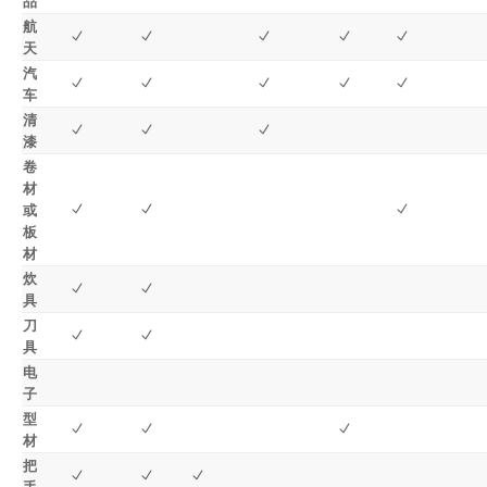
品
航
天
汽
车
清
漆
卷
材
或
板
材
炊
具
刀
具
电
子
型
材
把