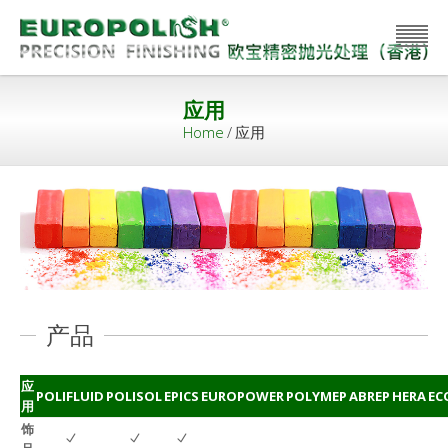
应用
Home
/
应用
产品
应
POLIFLUID
POLISOL
EPICS
EUROPOWER
POLYMEP
ABREP
HERA
EC
用
饰