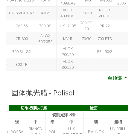
4098LA2
2006
ALOX
RILOR
CAF55/EXTRA2
40/75
PR-60
4098LA3
VERDE
700 PT-
CAF-55
300-BS
UKL 2135
PR-22
20
ALOX
CR-600
MV-R
70/30
700-PTS
50/20BS
ALOX
300 SIL G2
EPL 50/2
700/20
ALOX
–
300-TR
300/20
至顶部
固体抛光腊 - Polisol
切削-预抛-打磨
镜面
切削光泽 2和1
强
中
细
中
细
超细
BIANCA
LUX
UNIBRILL
+
ROSSA
POL
PM-INOX