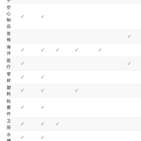
手
空
心
制
品
首
饰
海
洋
医
疗
管
材
塑
料
轮
廓
件
卫
浴
水
槽