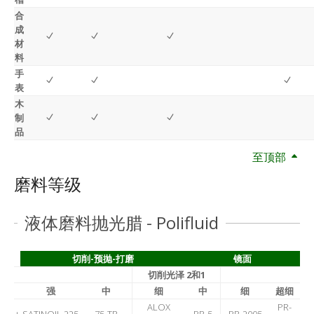
合
成
材
料
手
表
木
制
品
至顶部
磨料等级
液体磨料抛光腊 - Polifluid
切削-预抛-打磨
镜面
切削光泽 2和1
强
中
细
中
细
超细
ALOX
PR-
+
SATINOIL 225
75-TR
PR-5
PR-2005