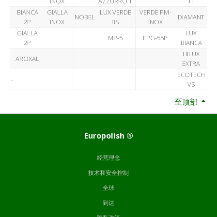
INOX
AZZURRO T
IT
BIANCA
GIALLA
LUX VERDE
VERDE PM-
NOBEL
DIAMANT
2P
INOX
BS
INOX
GIALLA
LUX
MP-5
EPG-55P
2P
BIANCA
HILUX
AROXAL
EXTRA
ECOTECH
–
VS
至顶部
Europolish ®
经营理念
技术和安全控制
全球
到达