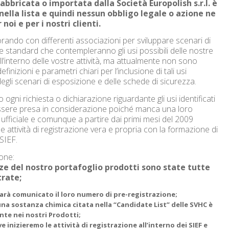
abbricata o importata dalla Società Europolish s.r.l. è
nella lista e quindi nessun obbligo legale o azione ne
 noi e per i nostri clienti.
rando con differenti associazioni per sviluppare scenari di
 standard che contempleranno gli usi possibili delle nostre
l’interno delle vostre attività, ma attualmente non sono
definizioni e parametri chiari per l’inclusione di tali usi
 degli scenari di esposizione e delle schede di sicurezza.
ogni richiesta o dichiarazione riguardante gli usi identificati
sere presa in considerazione poiché manca una loro
 ufficiale e comunque a partire dai primi mesi del 2009
le attività di registrazione vera e propria con la formazione di
SIEF.
one:
ze del nostro portafoglio prodotti sono state tutte
trate;
arà comunicato il loro numero di pre-registrazione;
na sostanza chimica citata nella “Candidate List” delle SVHC è
nte nei nostri Prodotti;
e inizieremo le attività di registrazione all’interno dei SIEF e