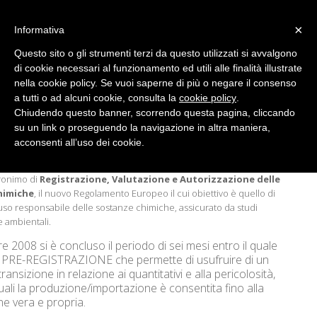
Italiano
English
Français
Español
×
Informativa
Questo sito o gli strumenti terzi da questo utilizzati si avvalgono
REACH
di cookie necessari al funzionamento ed utili alle finalità illustrate
Registrazione, Valutazione e
nella cookie policy. Se vuoi saperne di più o negare il consenso
Autorizzazione delle sostanze
a tutti o ad alcuni cookie, consulta la
cookie policy
.
Chimiche
Chiudendo questo banner, scorrendo questa pagina, cliccando
su un link o proseguendo la navigazione in altra maniera,
Home
/
REACH
acconsenti all’uso dei cookie.
cronimo di
Registrazione, Valutazione e Autorizzazione delle
himiche
, il nuovo Regolamento Europeo il cui obiettivo è quello di
uso responsabile delle sostanze chimiche, assicurato da studi
e ambientali.
re 2008 si è concluso il periodo di sei mesi entro il quale
a PRE-REGISTRAZIONE che permette di usufruire di un
ransizione in relazione ai quantitativi e alla pericolosità,
uali la produzione/importazione è consentita fino alla
ne vera e propria.