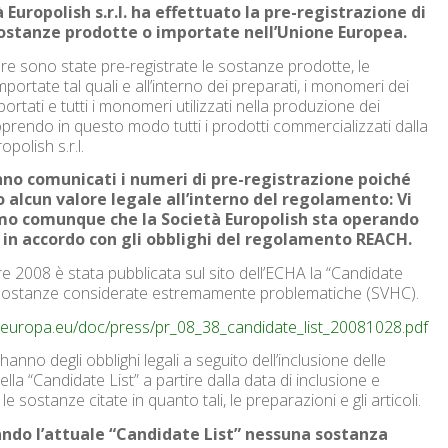
 Europolish s.r.l. ha effettuato la pre-registrazione di
sostanze prodotte o importate nell’Unione Europea.
are sono state pre-registrate le sostanze prodotte, le
portate tal quali e all’interno dei preparati, i monomeri dei
portati e tutti i monomeri utilizzati nella produzione dei
oprendo in questo modo tutti i prodotti commercializzati dalla
polish s.r.l.
no comunicati i numeri di pre-registrazione poiché
 alcun valore legale all’interno del regolamento: Vi
mo comunque che la Società Europolish sta operando
 in accordo con gli obblighi del regolamento REACH.
re 2008 è stata pubblicata sul sito dell’ECHA la “Candidate
5 sostanze considerate estremamente problematiche (SVHC).
a.europa.eu/doc/press/pr_08_38_candidate_list_20081028.pdf
hanno degli obblighi legali a seguito dell’inclusione delle
lla “Candidate List” a partire dalla data di inclusione e
e sostanze citate in quanto tali, le preparazioni e gli articoli.
ndo l’attuale “Candidate List” nessuna sostanza