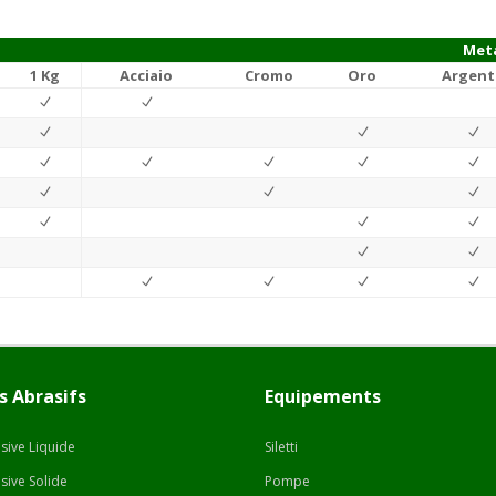
Meta
1 Kg
Acciaio
Cromo
Oro
Argent
s Abrasifs
Equipements
sive Liquide
Siletti
sive Solide
Pompe