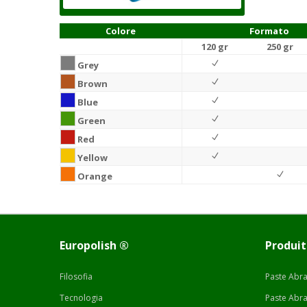
Colore
Formato
120 gr
250 gr
Grey
Brown
Blue
Green
Red
Yellow
Orange
Europolish ®
Produit
Filosofia
Paste Abra
Tecnologia
Paste Abra