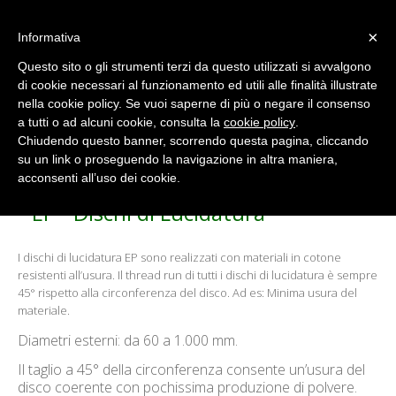
×
Informativa
Questo sito o gli strumenti terzi da questo utilizzati si avvalgono
di cookie necessari al funzionamento ed utili alle finalità illustrate
nella cookie policy. Se vuoi saperne di più o negare il consenso
Dischi per Lucidatura
a tutti o ad alcuni cookie, consulta la
cookie policy
.
Home
/
Dischi per Lucidatura
Chiudendo questo banner, scorrendo questa pagina, cliccando
su un link o proseguendo la navigazione in altra maniera,
acconsenti all’uso dei cookie.
EP - Dischi di Lucidatura
I dischi di lucidatura EP sono realizzati con materiali in cotone
resistenti all’usura. Il thread run di tutti i dischi di lucidatura è sempre
45° rispetto alla circonferenza del disco. Ad es: Minima usura del
materiale.
Diametri esterni: da 60 a 1.000 mm.
Il taglio a 45° della circonferenza consente un’usura del
disco coerente con pochissima produzione di polvere.