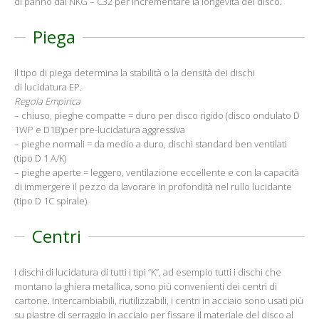
di panno dal NKG – C32 per incrementare la longevità del disco.
Piega
Il tipo di piega determina la stabilità o la densità dei dischi
di lucidatura EP.
Regola Empirica
– chiuso, pieghe compatte = duro per disco rigido (disco ondulato D
1WP e D1B)per pre-lucidatura aggressiva
– pieghe normali = da medio a duro, dischi standard ben ventilati
(tipo D 1 A/K)
– pieghe aperte = leggero, ventilazione eccellente e con la capacità
di immergere il pezzo da lavorare in profondità nel rullo lucidante
(tipo D 1C spirale).
Centri
I dischi di lucidatura di tutti i tipi “K”, ad esempio tutti i dischi che
montano la ghiera metallica, sono più convenienti dei centri di
cartone. Intercambiabili, riutilizzabili, i centri in acciaio sono usati più
su piastre di serraggio in acciaio per fissare il materiale del disco al