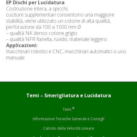
EP Dischi per Lucidatura
Costruzione intera, a spicchi,
cuciture supplementari consentono una maggiore
stabilità, viene utilizzato un cotone di alta qualità,
perforazione da 100 a 1000 mm Ø
– qualità NK denso cotone grigio
– qualità NFR flanella, ruvido, materiale leggero
Applicazioni:
macchinari robotici e CNC, macchinari automatici o uso
manuale
Temi – Smerigliatura e Lucidatura
®
Temi
Informazioni Tecniche Generali e Consigli
Calcolo della Velocità Lineare