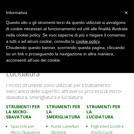
×
Informativa
Questo sito o gli strumenti terzi da questo utilizzati si avvalgono
di cookie necessari al funzionamento ed utili alle finalità illustrate
Temi Europolish
nella cookie policy. Se vuoi saperne di più o negare il consenso
Strumenti per la Smerigliatura e la
a tutti o ad alcuni cookie, consulta la
cookie policy
.
Lucidatura
Chiudendo questo banner, scorrendo questa pagina, cliccando
su un link o proseguendo la navigazione in altra maniera,
acconsenti all’uso dei cookie.
Smerigliatura, Micro-Sbavatura,
Lucidatura
I nostri strumenti sono utilizzati per il trattamento
meccanico delle superfici, attraverso processi di micro-
sbavatura, smerigliatura e lucidatura.
STRUMENTI PER
STRUMENTI PER
STRUMENTI PER
LA MICRO-
LA
LA
SBAVATURA
SMERIGLIATURA
LUCIDATURA
Spazzole per
Ruote Lamellari
Fogli Interi Sciolti e
Micro-Sbavatura
Abrasive
Dischi Cuciti