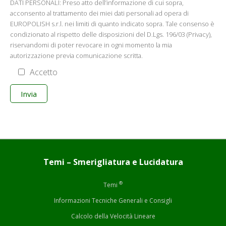
DATI PERSONALI: Preso atto dell’informazione di cui sopra,
acconsento al trattamento dei miei dati personali ad opera di
EUROPOLISH s.r.l. nei limiti di quanto indicato sopra. Tale consenso è
condizionato al rispetto delle disposizioni del D.Lgs. 196/03 (Privacy),
riservandomi di poter revocare in ogni momento la mia
autorizzazione previa comunicazione scritta.
Accetto
Temi – Smerigliatura e Lucidatura
®
Temi
Informazioni Tecniche Generali e Consigli
Calcolo della Velocità Lineare