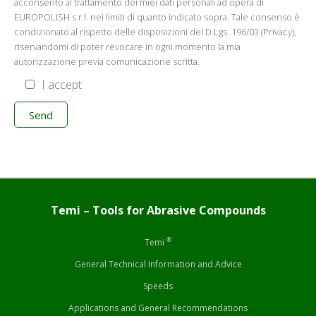
acconsento al trattamento dei miei dati personali ad opera di
EUROPOLISH s.r.l. nei limiti di quanto indicato sopra. Tale consenso è
condizionato al rispetto delle disposizioni del D.Lgs. 196/03 (Privacy),
riservandomi di poter revocare in ogni momento la mia
autorizzazione previa comunicazione scritta.
I accept
Temi – Tools for Abrasive Compounds
®
Temi
General Technical Information and Advice
Speeds
Applications and General Recommendations