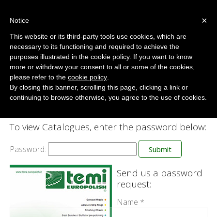
×
Notice
This website or its third-party tools use cookies, which are
necessary to its functioning and required to achieve the
purposes illustrated in the cookie policy. If you want to know
Catalogue
more or withdraw your consent to all or some of the cookies,
Home
/
Protected: Catalogue
please refer to the
cookie policy
.
By closing this banner, scrolling this page, clicking a link or
continuing to browse otherwise, you agree to the use of cookies.
To view Catalogues, enter the password below:
Password:
Send us a password
request:
Name *