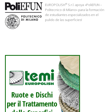
®
EUROPOLISH
S.r.l. apoya «PoliEFUN –
Politecnico di Milano» para la formación
de estudiantes especializados en el
pulido de las superficies!