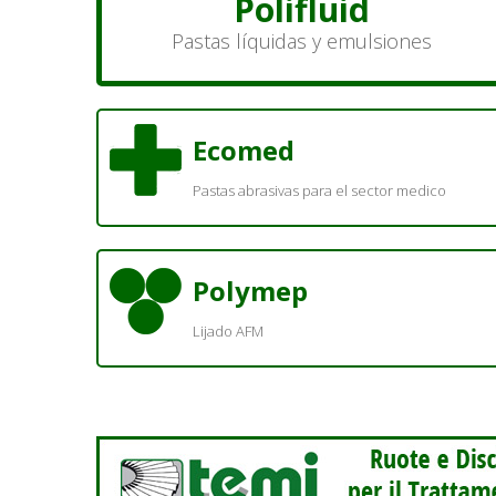
Polifluid
Pastas líquidas y emulsiones
Ecomed
Pastas abrasivas para el sector medico
Polymep
Lijado AFM