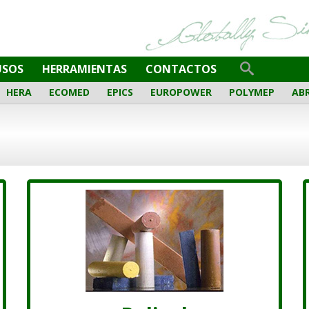
Italiano
English
Français
Español
USOS
HERRAMIENTAS
CONTACTOS
HERA
ECOMED
EPICS
EUROPOWER
POLYMEP
AB