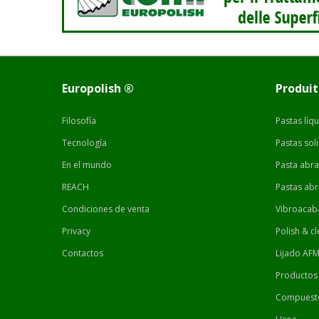
Europolish ®
Produit
Filosofía
Pastas líq
Tecnología
Pastas sol
En el mundo
Pasta abras
REACH
Pastas abr
Condiciones de venta
Vibroacab
Privacy
Polish & c
Contactos
Lijado AF
Productos
Compuesto